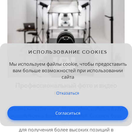
ИСПОЛЬЗОВАНИЕ COOKIES
Мы используем файлы cookie, чтобы предоставить
вам больше возможностей при использовании
сайта
Профессиональный фото и видео
контент
Отказаться
Делаем качественные фотографии, которые будут
Согласиться
выделяться на фоне конкурентов. Создаем фото
360°
для получения более высоких позиций в